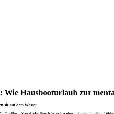
: Wie Hausbooturlaub zur menta
den sie auf dem Wasser
. Ob Fluss, Kanal oder See: Wasser hat eine außergewöhnliche Wirku