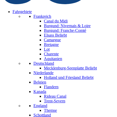
Fahrgebiete
Frankreich
Canal du Midi
Burgund: Nivernais & Loire
Burgund: Franche-Comté
Elsass
Beliebt
Camargue
Bretagne
Lot
Charente
Aquitanien
Deutschland
Mecklenburg-Seenplatte
Beliebt
Niederlande
Holland und Friesland
Beliebt
Belgien
Flandern
Kanada
Rideau Canal
Trent-Severn
England
Themse
Schottland