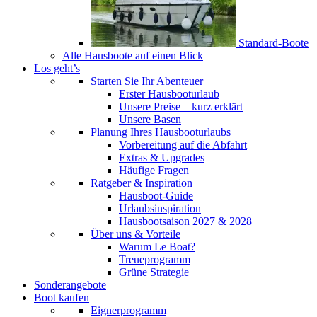
Standard-Boote
Alle Hausboote auf einen Blick
Los geht’s
Starten Sie Ihr Abenteuer
Erster Hausbooturlaub
Unsere Preise – kurz erklärt
Unsere Basen
Planung Ihres Hausbooturlaubs
Vorbereitung auf die Abfahrt
Extras & Upgrades
Häufige Fragen
Ratgeber & Inspiration
Hausboot-Guide
Urlaubsinspiration
Hausbootsaison 2027 & 2028
Über uns & Vorteile
Warum Le Boat?
Treueprogramm
Grüne Strategie
Sonderangebote
Boot kaufen
Eignerprogramm