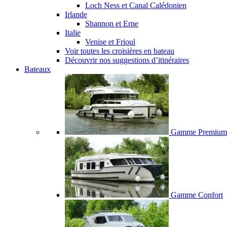
Loch Ness et Canal Calédonien
Irlande
Shannon et Erne
Italie
Venise et Frioul
Voir toutes les croisières en bateau
Découvrir nos suggestions d’itinéraires
Bateaux
Gamme Premium
Gamme Confort