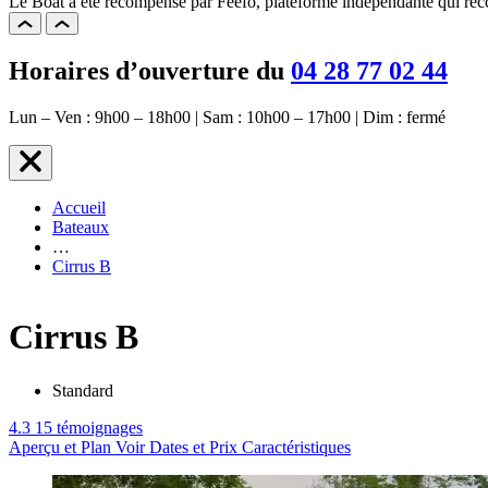
Le Boat a été récompensé par Feefo, plateforme indépendante qui reccu
Horaires d’ouverture du
04 28 77 02 44
Lun – Ven : 9h00 – 18h00 | Sam : 10h00 – 17h00 | Dim : fermé
Accueil
Bateaux
…
Cirrus B
Cirrus B
Standard
4.3
15 témoignages
Aperçu et Plan
Voir Dates et Prix
Caractéristiques