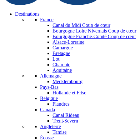
Destinations
France
Canal du Midi
Coup de cœur
Bourgogne Loire Nivernais
Coup de cœur
Bourgogne Franche-Comté
Coup de cœur
Alsace-Lorraine
Camargue
Bretagne
Lot
Charente
Aquitaine
Allemagne
Mecklembourg
Pays-Bas
Hollande et Frise
Belgique
Flandres
Canada
Canal Rideau
Trent-Severn
Angleterre
Tamise
Écosse