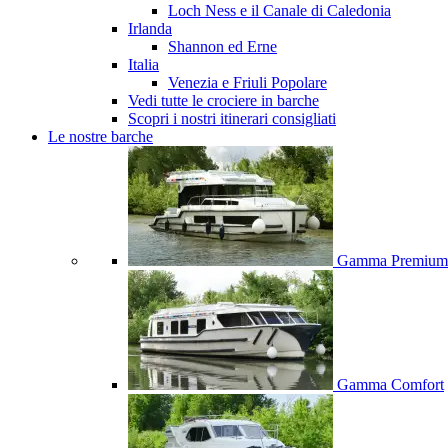
Loch Ness e il Canale di Caledonia
Irlanda
Shannon ed Erne
Italia
Venezia e Friuli
Popolare
Vedi tutte le crociere in barche
Scopri i nostri itinerari consigliati
Le nostre barche
Gamma Premium
Gamma Comfort