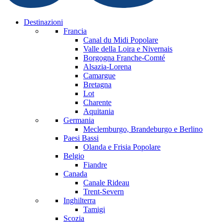
Destinazioni
Francia
Canal du Midi
Popolare
Valle della Loira e Nivernais
Borgogna Franche-Comté
Alsazia-Lorena
Camargue
Bretagna
Lot
Charente
Aquitania
Germania
Meclemburgo, Brandeburgo e Berlino
Paesi Bassi
Olanda e Frisia
Popolare
Belgio
Fiandre
Canada
Canale Rideau
Trent-Severn
Inghilterra
Tamigi
Scozia