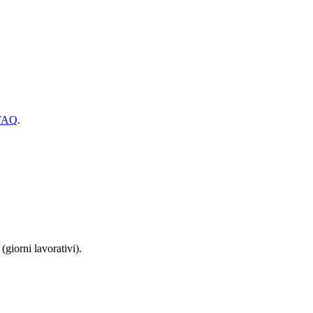
FAQ
.
(giorni lavorativi).