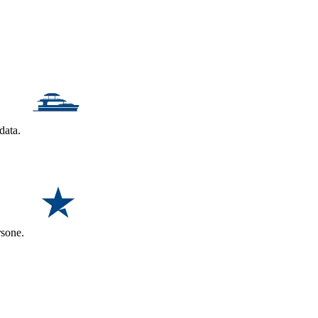
ndata.
ersone.