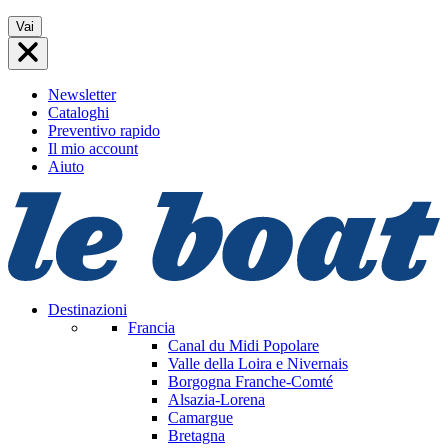
Vai
Vai
al
contenuto
Newsletter
Cataloghi
Preventivo rapido
Il mio account
Aiuto
Destinazioni
Francia
Canal du Midi
Popolare
Valle della Loira e Nivernais
Borgogna Franche-Comté
Alsazia-Lorena
Camargue
Bretagna