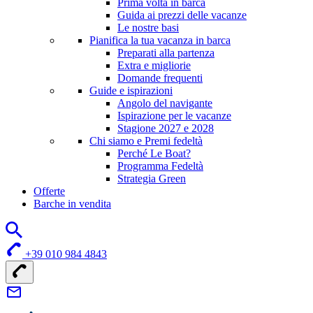
Prima volta in barca
Guida ai prezzi delle vacanze
Le nostre basi
Pianifica la tua vacanza in barca
Preparati alla partenza
Extra e migliorie
Domande frequenti
Guide e ispirazioni
Angolo del navigante
Ispirazione per le vacanze
Stagione 2027 e 2028
Chi siamo e Premi fedeltà
Perché Le Boat?
Programma Fedeltà
Strategia Green
Offerte
Barche in vendita
+39 010 984 4843