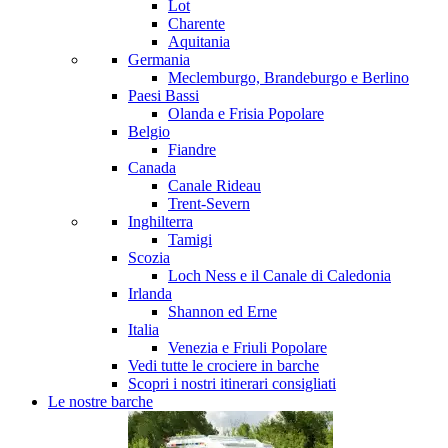
Lot
Charente
Aquitania
Germania
Meclemburgo, Brandeburgo e Berlino
Paesi Bassi
Olanda e Frisia
Popolare
Belgio
Fiandre
Canada
Canale Rideau
Trent-Severn
Inghilterra
Tamigi
Scozia
Loch Ness e il Canale di Caledonia
Irlanda
Shannon ed Erne
Italia
Venezia e Friuli
Popolare
Vedi tutte le crociere in barche
Scopri i nostri itinerari consigliati
Le nostre barche