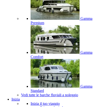
Gamma
Premium
Gamma
Comfort
Gamma
Standard
Vedi tutte le barche fluviali a noleggio
Inizia
Inizia il tuo viaggio