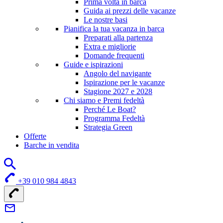
Prima volta in barca
Guida ai prezzi delle vacanze
Le nostre basi
Pianifica la tua vacanza in barca
Preparati alla partenza
Extra e migliorie
Domande frequenti
Guide e ispirazioni
Angolo del navigante
Ispirazione per le vacanze
Stagione 2027 e 2028
Chi siamo e Premi fedeltà
Perché Le Boat?
Programma Fedeltà
Strategia Green
Offerte
Barche in vendita
+39 010 984 4843