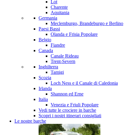
Lot
Charente
Aquitania
Germania
Meclemburgo, Brandeburgo e Berlino
Paesi Bassi
Olanda e Frisia
Popolare
Belgio
Fiandre
Canada
Canale Rideau
Trent-Severn
Inghilterra
Tamigi
Scozia
Loch Ness e il Canale di Caledonia
Irlanda
Shannon ed Erne
Italia
Venezia e Friuli
Popolare
Vedi tutte le crociere in barche
Scopri i nostri itinerari consigliati
Le nostre barche