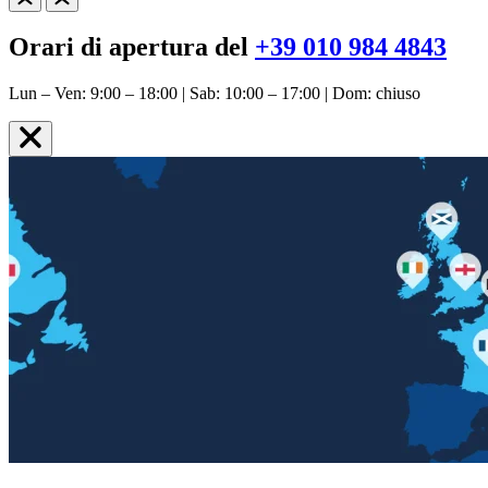
Orari di apertura del
+39 010 984 4843
Lun – Ven: 9:00 – 18:00 | Sab: 10:00 – 17:00 | Dom: chiuso