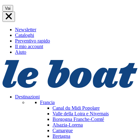
Vai
Vai
al
contenuto
Newsletter
Cataloghi
Preventivo rapido
Il mio account
Aiuto
Destinazioni
Francia
Canal du Midi
Popolare
Valle della Loira e Nivernais
Borgogna Franche-Comté
Alsazia-Lorena
Camargue
Bretagna