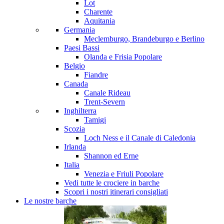
Lot
Charente
Aquitania
Germania
Meclemburgo, Brandeburgo e Berlino
Paesi Bassi
Olanda e Frisia
Popolare
Belgio
Fiandre
Canada
Canale Rideau
Trent-Severn
Inghilterra
Tamigi
Scozia
Loch Ness e il Canale di Caledonia
Irlanda
Shannon ed Erne
Italia
Venezia e Friuli
Popolare
Vedi tutte le crociere in barche
Scopri i nostri itinerari consigliati
Le nostre barche