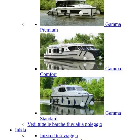
Gamma
Premium
Gamma
Comfort
Gamma
Standard
Vedi tutte le barche fluviali a noleggio
Inizia
Inizia il tuo viaggio