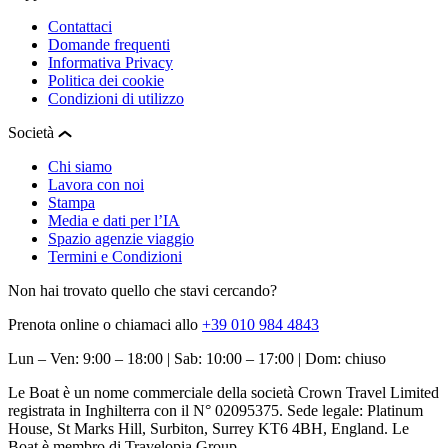
Contattaci
Domande frequenti
Informativa Privacy
Politica dei cookie
Condizioni di utilizzo
Società
Chi siamo
Lavora con noi
Stampa
Media e dati per l’IA
Spazio agenzie viaggio
Termini e Condizioni
Non hai trovato quello che stavi cercando?
Prenota online o chiamaci allo
+39 010 984 4843
Lun – Ven: 9:00 – 18:00 | Sab: 10:00 – 17:00 | Dom: chiuso
Le Boat è un nome commerciale della società Crown Travel Limited
registrata in Inghilterra con il N° 02095375. Sede legale: Platinum
House, St Marks Hill, Surbiton, Surrey KT6 4BH, England. Le
Boat è membro di Travelopia Group.