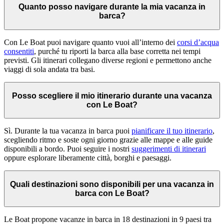
Quanto posso navigare durante la mia vacanza in
barca?
Con Le Boat puoi navigare quanto vuoi all’interno dei
corsi d’acqua
consentiti
, purché tu riporti la barca alla base corretta nei tempi
previsti. Gli itinerari collegano diverse regioni e permettono anche
viaggi di sola andata tra basi.
Posso scegliere il mio itinerario durante una vacanza
con Le Boat?
Sì. Durante la tua vacanza in barca puoi
pianificare il tuo itinerario
,
scegliendo ritmo e soste ogni giorno grazie alle mappe e alle guide
disponibili a bordo. Puoi seguire i nostri
suggerimenti di itinerari
oppure esplorare liberamente città, borghi e paesaggi.
Quali destinazioni sono disponibili per una vacanza in
barca con Le Boat?
Le Boat propone vacanze in barca in 18 destinazioni in 9 paesi tra