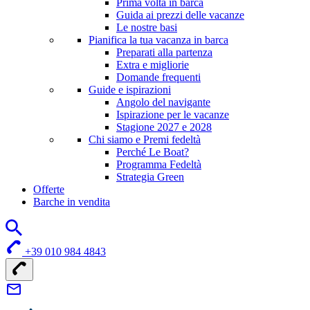
Prima volta in barca
Guida ai prezzi delle vacanze
Le nostre basi
Pianifica la tua vacanza in barca
Preparati alla partenza
Extra e migliorie
Domande frequenti
Guide e ispirazioni
Angolo del navigante
Ispirazione per le vacanze
Stagione 2027 e 2028
Chi siamo e Premi fedeltà
Perché Le Boat?
Programma Fedeltà
Strategia Green
Offerte
Barche in vendita
+39 010 984 4843