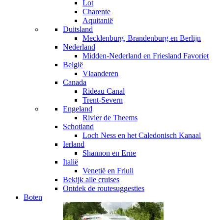
Lot
Charente
Aquitanië
Duitsland
Mecklenburg, Brandenburg en Berlijn
Nederland
Midden-Nederland en Friesland
Favoriet
België
Vlaanderen
Canada
Rideau Canal
Trent-Severn
Engeland
Rivier de Theems
Schotland
Loch Ness en het Caledonisch Kanaal
Ierland
Shannon en Erne
Italië
Venetië en Friuli
Bekijk alle cruises
Ontdek de routesuggesties
Boten