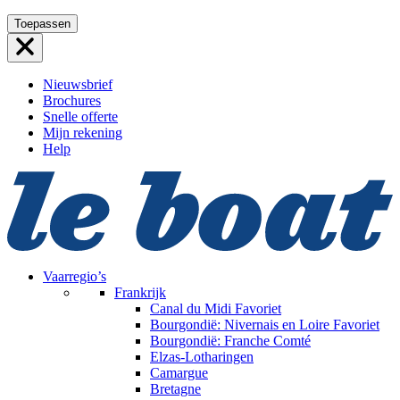
Ga
Toepassen
naar
de
inhoud
Nieuwsbrief
Brochures
Snelle offerte
Mijn rekening
Help
Vaarregio’s
Frankrijk
Canal du Midi
Favoriet
Bourgondië: Nivernais en Loire
Favoriet
Bourgondië: Franche Comté
Elzas-Lotharingen
Camargue
Bretagne