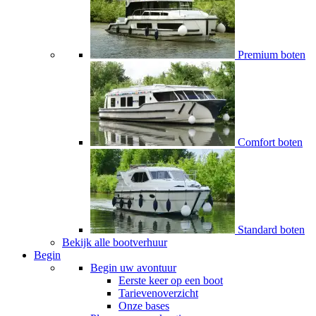
Premium boten
Comfort boten
Standard boten
Bekijk alle bootverhuur
Begin
Begin uw avontuur
Eerste keer op een boot
Tarievenoverzicht
Onze bases