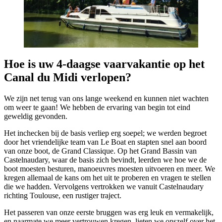
Hoe is uw 4‑daagse vaarvakantie op het
Canal du Midi verlopen?
We zijn net terug van ons lange weekend en kunnen niet wachten
om weer te gaan! We hebben de ervaring van begin tot eind
geweldig gevonden.
Het inchecken bij de basis verliep erg soepel; we werden begroet
door het vriendelijke team van Le Boat en stapten snel aan boord
van onze boot, de Grand Classique. Op het Grand Bassin van
Castelnaudary, waar de basis zich bevindt, leerden we hoe we de
boot moesten besturen, manoeuvres moesten uitvoeren en meer. We
kregen allemaal de kans om het uit te proberen en vragen te stellen
die we hadden. Vervolgens vertrokken we vanuit Castelnaudary
richting Toulouse, een rustiger traject.
Het passeren van onze eerste bruggen was erg leuk en vermakelijk,
en naarmate we meer vertrouwen kregen, lieten we onszelf over het