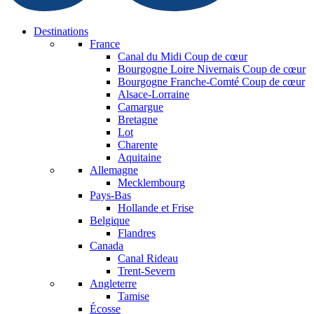
Destinations
France
Canal du Midi
Coup de cœur
Bourgogne Loire Nivernais
Coup de cœur
Bourgogne Franche-Comté
Coup de cœur
Alsace-Lorraine
Camargue
Bretagne
Lot
Charente
Aquitaine
Allemagne
Mecklembourg
Pays-Bas
Hollande et Frise
Belgique
Flandres
Canada
Canal Rideau
Trent-Severn
Angleterre
Tamise
Écosse