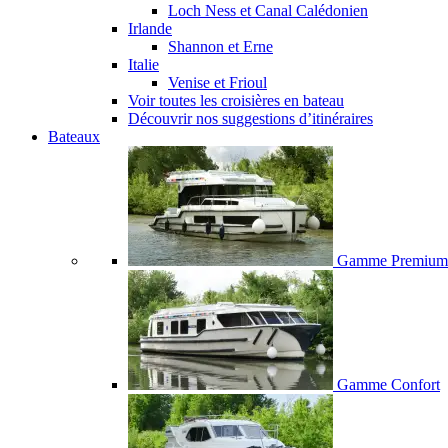
Loch Ness et Canal Calédonien
Irlande
Shannon et Erne
Italie
Venise et Frioul
Voir toutes les croisières en bateau
Découvrir nos suggestions d’itinéraires
Bateaux
Gamme Premium
Gamme Confort