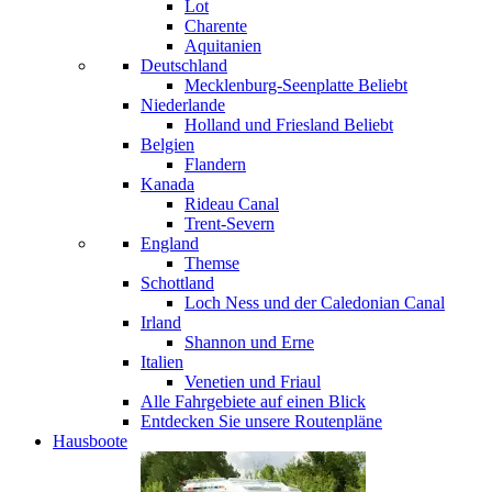
Lot
Charente
Aquitanien
Deutschland
Mecklenburg-Seenplatte
Beliebt
Niederlande
Holland und Friesland
Beliebt
Belgien
Flandern
Kanada
Rideau Canal
Trent-Severn
England
Themse
Schottland
Loch Ness und der Caledonian Canal
Irland
Shannon und Erne
Italien
Venetien und Friaul
Alle Fahrgebiete auf einen Blick
Entdecken Sie unsere Routenpläne
Hausboote