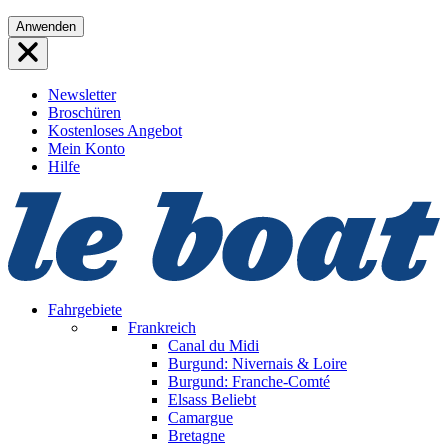
Direkt
Anwenden
zum
Inhalt
wechseln
Newsletter
Broschüren
Kostenloses Angebot
Mein Konto
Hilfe
Fahrgebiete
Frankreich
Canal du Midi
Burgund: Nivernais & Loire
Burgund: Franche-Comté
Elsass
Beliebt
Camargue
Bretagne