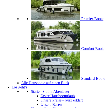
Premier-Boote
Comfort-Boote
Standard-Boote
Alle Hausboote auf einen Blick
Los geht’s
Starten Sie Ihr Abenteuer
Erster Hausbooturlaub
Unsere Preise – kurz erklärt
Unsere Basen