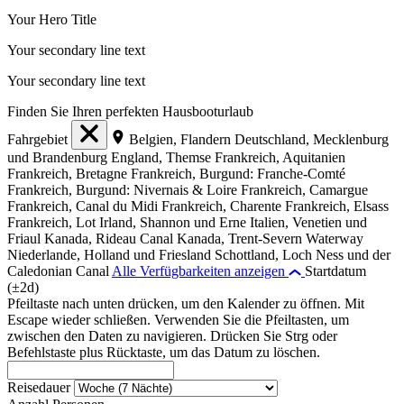
Your Hero Title
Your secondary line text
Your secondary line text
Finden Sie Ihren perfekten Hausbooturlaub
Fahrgebiet
Belgien, Flandern
Deutschland, Mecklenburg
und Brandenburg
England, Themse
Frankreich, Aquitanien
Frankreich, Bretagne
Frankreich, Burgund: Franche-Comté
Frankreich, Burgund: Nivernais & Loire
Frankreich, Camargue
Frankreich, Canal du Midi
Frankreich, Charente
Frankreich, Elsass
Frankreich, Lot
Irland, Shannon und Erne
Italien, Venetien und
Friaul
Kanada, Rideau Canal
Kanada, Trent-Severn Waterway
Niederlande, Holland und Friesland
Schottland, Loch Ness und der
Caledonian Canal
Alle Verfügbarkeiten anzeigen
Startdatum
(±2d)
Pfeiltaste nach unten drücken, um den Kalender zu öffnen. Mit
Escape wieder schließen. Verwenden Sie die Pfeiltasten, um
zwischen den Daten zu navigieren. Drücken Sie Strg oder
Befehlstaste plus Rücktaste, um das Datum zu löschen.
Reisedauer