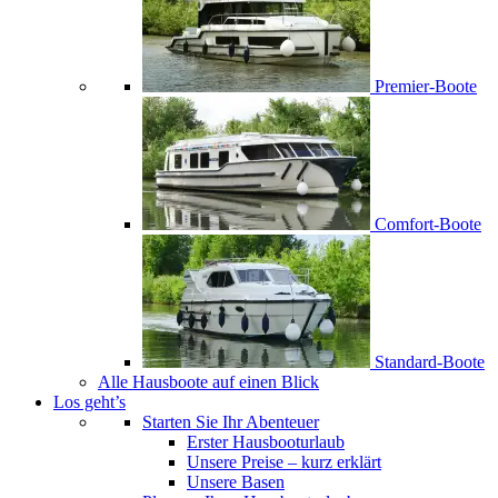
Premier-Boote
Comfort-Boote
Standard-Boote
Alle Hausboote auf einen Blick
Los geht’s
Starten Sie Ihr Abenteuer
Erster Hausbooturlaub
Unsere Preise – kurz erklärt
Unsere Basen