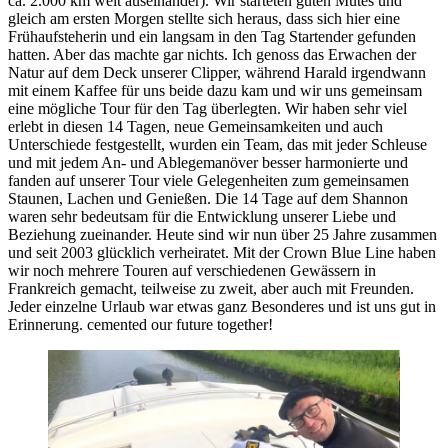
ca. 2.000 km weit auseinander). Wir starteten guten Mutes und
gleich am ersten Morgen stellte sich heraus, dass sich hier eine
Frühaufsteherin und ein langsam in den Tag Startender gefunden
hatten. Aber das machte gar nichts. Ich genoss das Erwachen der
Natur auf dem Deck unserer Clipper, während Harald irgendwann
mit einem Kaffee für uns beide dazu kam und wir uns gemeinsam
eine mögliche Tour für den Tag überlegten. Wir haben sehr viel
erlebt in diesen 14 Tagen, neue Gemeinsamkeiten und auch
Unterschiede festgestellt, wurden ein Team, das mit jeder Schleuse
und mit jedem An- und Ablegemanöver besser harmonierte und
fanden auf unserer Tour viele Gelegenheiten zum gemeinsamen
Staunen, Lachen und Genießen. Die 14 Tage auf dem Shannon
waren sehr bedeutsam für die Entwicklung unserer Liebe und
Beziehung zueinander. Heute sind wir nun über 25 Jahre zusammen
und seit 2003 glücklich verheiratet. Mit der Crown Blue Line haben
wir noch mehrere Touren auf verschiedenen Gewässern in
Frankreich gemacht, teilweise zu zweit, aber auch mit Freunden.
Jeder einzelne Urlaub war etwas ganz Besonderes und ist uns gut in
Erinnerung. cemented our future together!