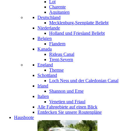
Lot
Charente
Aquitanien
Deutschland
Mecklenburg-Seenplatte
Beliebt
Niederlande
Holland und Friesland
Beliebt
Belgien
Flandern
Kanada
Rideau Canal
Trent-Severn
England
Themse
Schottland
Loch Ness und der Caledonian Canal
Irland
Shannon und Erne
Italien
Venetien und Friaul
Alle Fahrgebiete auf einen Blick
Entdecken Sie unsere Routenpläne
Hausboote