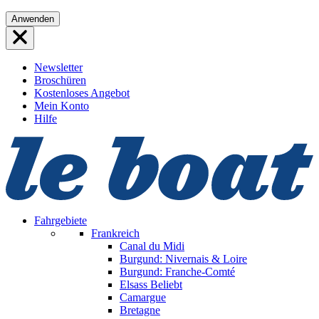
Direkt
Anwenden
zum
Inhalt
wechseln
Newsletter
Broschüren
Kostenloses Angebot
Mein Konto
Hilfe
Fahrgebiete
Frankreich
Canal du Midi
Burgund: Nivernais & Loire
Burgund: Franche-Comté
Elsass
Beliebt
Camargue
Bretagne