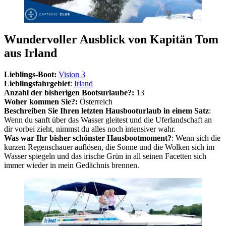
Wundervoller Ausblick von Kapitän Tom
aus Irland
Lieblings-Boot:
Vision 3
Lieblingsfahrgebiet
:
Irland
Anzahl der bisherigen Bootsurlaube?:
13
Woher kommen Sie?:
Österreich
Beschreiben Sie Ihren letzten Hausbooturlaub in einem Satz
:
Wenn du sanft über das Wasser gleitest und die Uferlandschaft an
dir vorbei zieht, nimmst du alles noch intensiver wahr.
Was war Ihr bisher schönster Hausbootmoment?
: Wenn sich die
kurzen Regenschauer auflösen, die Sonne und die Wolken sich im
Wasser spiegeln und das irische Grün in all seinen Facetten sich
immer wieder in mein Gedächnis brennen.