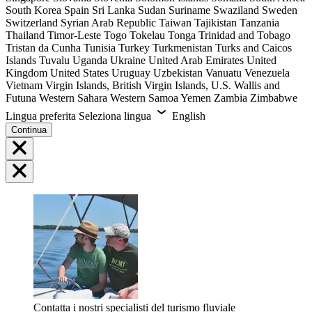
South Korea
Spain
Sri Lanka
Sudan
Suriname
Swaziland
Sweden
Switzerland
Syrian Arab Republic
Taiwan
Tajikistan
Tanzania
Thailand
Timor-Leste
Togo
Tokelau
Tonga
Trinidad and Tobago
Tristan da Cunha
Tunisia
Turkey
Turkmenistan
Turks and Caicos
Islands
Tuvalu
Uganda
Ukraine
United Arab Emirates
United
Kingdom
United States
Uruguay
Uzbekistan
Vanuatu
Venezuela
Vietnam
Virgin Islands, British
Virgin Islands, U.S.
Wallis and
Futuna
Western Sahara
Western Samoa
Yemen
Zambia
Zimbabwe
Lingua preferita
Seleziona lingua
English
Continua
Contatta i nostri specialisti del turismo fluviale