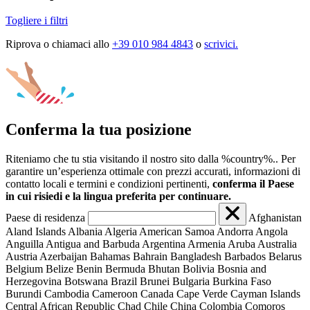
Togliere i filtri
Riprova o chiamaci allo
+39 010 984 4843
o
scrivici.
Conferma la tua posizione
Riteniamo che tu stia visitando il nostro sito dalla %country%.. Per
garantire un’esperienza ottimale con prezzi accurati, informazioni di
contatto locali e termini e condizioni pertinenti,
conferma il Paese
in cui risiedi e la lingua preferita per continuare.
Paese di residenza
Afghanistan
Aland Islands
Albania
Algeria
American Samoa
Andorra
Angola
Anguilla
Antigua and Barbuda
Argentina
Armenia
Aruba
Australia
Austria
Azerbaijan
Bahamas
Bahrain
Bangladesh
Barbados
Belarus
Belgium
Belize
Benin
Bermuda
Bhutan
Bolivia
Bosnia and
Herzegovina
Botswana
Brazil
Brunei
Bulgaria
Burkina Faso
Burundi
Cambodia
Cameroon
Canada
Cape Verde
Cayman Islands
Central African Republic
Chad
Chile
China
Colombia
Comoros