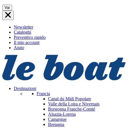
Vai
Vai
al
contenuto
Newsletter
Cataloghi
Preventivo rapido
Il mio account
Aiuto
Destinazioni
Francia
Canal du Midi
Popolare
Valle della Loira e Nivernais
Borgogna Franche-Comté
Alsazia-Lorena
Camargue
Bretagna