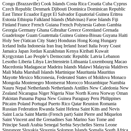
Congo (Brazzaville)
Cook Islands
Costa Rica
Croatia
Cuba
Cyprus
Czech Republic
Denmark
Djibouti
Dominica
Dominican Republic
East Timor
Ecuador
Egypt
El Salvador
Equatorial Guinea
Eritrea
Estonia
Ethiopia
Falkland Islands (Malvinas)
Faroe Islands
Fiji
Finland
France
French Guiana
French Polynesia
Gabon
Gambia
Georgia
Germany
Ghana
Gibraltar
Greece
Greenland
Grenada
Guadeloupe
Guam
Guatemala
Guinea
Guinea-Bissau
Guyana
Haiti
Holy See (Vatican City State)
Honduras
Hong Kong
Hungary
Iceland
India
Indonesia
Iran
Iraq
Ireland
Israel
Italia
Ivory Coast
Jamaica
Japan
Jordan
Kazakhstan
Kenya
Kiribati
Kuwait
Kyrgyzstan
Lao People’s Democratic Republic
Latvia
Lebanon
Lesotho
Liberia
Libya
Liechtenstein
Lithuania
Luxembourg
Macao
Macedonia
Madagascar
Madeira Islands
Malawi
Malaysia
Maldives
Mali
Malta
Marshall Islands
Martinique
Mauritania
Mauritius
Mayotte
Mexico
Micronesia, Federated States of
Moldova
Monaco
Mongolia
Montenegro
Montserrat
Morocco
Mozambique
Namibia
Nauru
Nepal
Netherlands
Netherlands Antilles
New Caledonia
New
Zealand
Nicaragua
Niger
Nigeria
Niue
North Korea
Norway
Oman
Pakistan
Panama
Papua New Guinea
Paraguay
Peru
Philippines
Pitcairn
Poland
Portugal
Puerto Rico
Qatar
Reunion
Romania
Russian Federation
Rwanda
Saint Helena
Saint Kitts and Nevis
Saint Lucia
Saint Martin (French part)
Saint Pierre and Miquelon
Saint Vincent and the Grenadines
San Marino
Sao Tome and
Principe
Saudi Arabia
Senegal
Serbia
Seychelles
Sierra Leone
Singapore
Slovakia
Slovenia
Solomon Islands
Somalia
South Africa