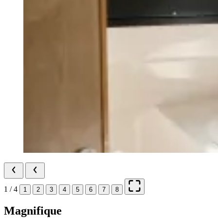
1 / 4
1
2
3
4
5
6
7
8
Magnifique