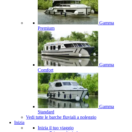
Gamma
Premium
Gamma
Comfort
Gamma
Standard
Vedi tutte le barche fluviali a noleggio
Inizia
Inizia il tuo viaggio