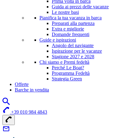
Prima volta in barca
Guida ai prezzi delle vacanze
Le nostre basi
Pianifica la tua vacanza in barca
Preparati alla partenza
Extra e migliorie
Domande frequenti
Guide e ispirazioni
Angolo del navigante
Ispirazione per le vacanze
Stagione 2027 e 2028
Chi siamo e Premi fedeltà
Perché Le Boat?
Programma Fedeltà
Strategia Green
Offerte
Barche in vendita
+39 010 984 4843