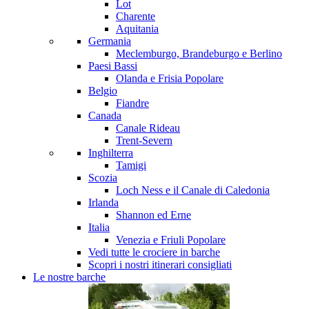
Lot
Charente
Aquitania
Germania
Meclemburgo, Brandeburgo e Berlino
Paesi Bassi
Olanda e Frisia
Popolare
Belgio
Fiandre
Canada
Canale Rideau
Trent-Severn
Inghilterra
Tamigi
Scozia
Loch Ness e il Canale di Caledonia
Irlanda
Shannon ed Erne
Italia
Venezia e Friuli
Popolare
Vedi tutte le crociere in barche
Scopri i nostri itinerari consigliati
Le nostre barche