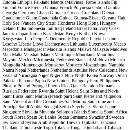
Estonia
Ethiopia
Falkland Islands (Malvinas)
Faroe Islands
Fiji
Finland
France
French Guiana
French Polynesia
Gabon
Gambia
Georgia
Germany
Ghana
Gibraltar
Greece
Greenland
Grenada
Guadeloupe
Guam
Guatemala
Guinea
Guinea-Bissau
Guyana
Haiti
Holy See (Vatican City State)
Honduras
Hong Kong
Hungary
Iceland
India
Indonesia
Iran
Iraq
Ireland
Israel
Italia
Ivory Coast
Jamaica
Japan
Jordan
Kazakhstan
Kenya
Kiribati
Kuwait
Kyrgyzstan
Lao People’s Democratic Republic
Latvia
Lebanon
Lesotho
Liberia
Libya
Liechtenstein
Lithuania
Luxembourg
Macao
Macedonia
Madagascar
Madeira Islands
Malawi
Malaysia
Maldives
Mali
Malta
Marshall Islands
Martinique
Mauritania
Mauritius
Mayotte
Mexico
Micronesia, Federated States of
Moldova
Monaco
Mongolia
Montenegro
Montserrat
Morocco
Mozambique
Namibia
Nauru
Nepal
Netherlands
Netherlands Antilles
New Caledonia
New
Zealand
Nicaragua
Niger
Nigeria
Niue
North Korea
Norway
Oman
Pakistan
Panama
Papua New Guinea
Paraguay
Peru
Philippines
Pitcairn
Poland
Portugal
Puerto Rico
Qatar
Reunion
Romania
Russian Federation
Rwanda
Saint Helena
Saint Kitts and Nevis
Saint Lucia
Saint Martin (French part)
Saint Pierre and Miquelon
Saint Vincent and the Grenadines
San Marino
Sao Tome and
Principe
Saudi Arabia
Senegal
Serbia
Seychelles
Sierra Leone
Singapore
Slovakia
Slovenia
Solomon Islands
Somalia
South Africa
South Korea
Spain
Sri Lanka
Sudan
Suriname
Swaziland
Sweden
Switzerland
Syrian Arab Republic
Taiwan
Tajikistan
Tanzania
Thailand
Timor-Leste
Togo
Tokelau
Tonga
Trinidad and Tobago