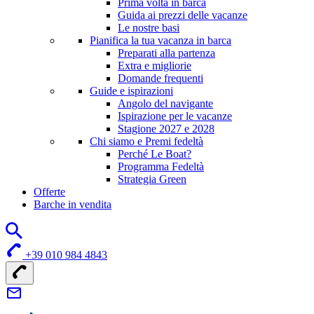
Prima volta in barca
Guida ai prezzi delle vacanze
Le nostre basi
Pianifica la tua vacanza in barca
Preparati alla partenza
Extra e migliorie
Domande frequenti
Guide e ispirazioni
Angolo del navigante
Ispirazione per le vacanze
Stagione 2027 e 2028
Chi siamo e Premi fedeltà
Perché Le Boat?
Programma Fedeltà
Strategia Green
Offerte
Barche in vendita
+39 010 984 4843