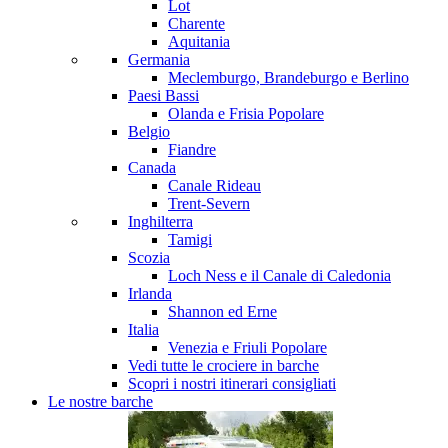
Lot
Charente
Aquitania
Germania
Meclemburgo, Brandeburgo e Berlino
Paesi Bassi
Olanda e Frisia
Popolare
Belgio
Fiandre
Canada
Canale Rideau
Trent-Severn
Inghilterra
Tamigi
Scozia
Loch Ness e il Canale di Caledonia
Irlanda
Shannon ed Erne
Italia
Venezia e Friuli
Popolare
Vedi tutte le crociere in barche
Scopri i nostri itinerari consigliati
Le nostre barche