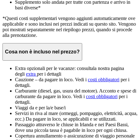
Supplemento solo andata per tratte con partenza e arrivo in
basi diverse*
*Questi costi supplementari vengono aggiunti automaticamente ove
applicabile e sono inclusi nei prezzi indicati su questo sito. Vengono
poi mostrati separatamente nel riepilogo prezzi, quando si procede
alla prenotazione.
Cosa non è incluso nel prezzo?
Extra opzionali per le vacanze: consultala nostra pagina
degli
extra
per i dettagli
Cauzione – da pagare in loco. Vedi i
costi obbligatori
per i
dettagli.
Carburante (diesel, gas, usura del motore). Acconto e spese di
carburante da pagare in loco. Vedi i
costi obbligatori
per i
dettagli.
Viaggi da e per la/e base/i
Servizi in riva al mare (ormeggi, pompaggio, elettricità, acqua,
ecc.) Da pagare in loco, se applicabili e se utilizzati.
Passaggio attraverso le chiuse in Irlanda e nei Paesi Bassi,
dove una piccola tassa è pagabile in loco per ogni chiusa.
Copertura annullamento o assicurazione di viaggio personale