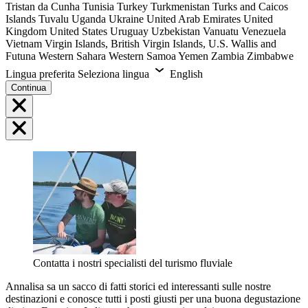
Tristan da Cunha
Tunisia
Turkey
Turkmenistan
Turks and Caicos
Islands
Tuvalu
Uganda
Ukraine
United Arab Emirates
United
Kingdom
United States
Uruguay
Uzbekistan
Vanuatu
Venezuela
Vietnam
Virgin Islands, British
Virgin Islands, U.S.
Wallis and
Futuna
Western Sahara
Western Samoa
Yemen
Zambia
Zimbabwe
Lingua preferita
Seleziona lingua
English
Continua
Contatta i nostri specialisti del turismo fluviale
Annalisa sa un sacco di fatti storici ed interessanti sulle nostre
destinazioni e conosce tutti i posti giusti per una buona degustazione