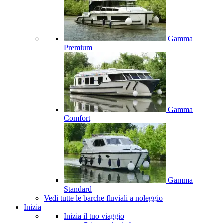
Gamma
Premium
Gamma
Comfort
Gamma
Standard
Vedi tutte le barche fluviali a noleggio
Inizia
Inizia il tuo viaggio