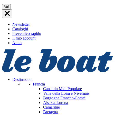
Vai
Vai
al
contenuto
Newsletter
Cataloghi
Preventivo rapido
Il mio account
Aiuto
Destinazioni
Francia
Canal du Midi
Popolare
Valle della Loira e Nivernais
Borgogna Franche-Comté
Alsazia-Lorena
Camargue
Bretagna