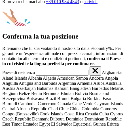
Riprova o chiamaci allo
+39 010 984 4843
o
scrivici.
Conferma la tua posizione
Riteniamo che tu stia visitando il nostro sito dalla %country%.. Per
garantire un’esperienza ottimale con prezzi accurati, informazioni di
contatto locali e termini e condizioni pertinenti,
conferma il Paese
in cui risiedi e la lingua preferita per continuare.
Paese di residenza
Afghanistan
Aland Islands
Albania
Algeria
American Samoa
Andorra
Angola
Anguilla
Antigua and Barbuda
Argentina
Armenia
Aruba
Australia
Austria
Azerbaijan
Bahamas
Bahrain
Bangladesh
Barbados
Belarus
Belgium
Belize
Benin
Bermuda
Bhutan
Bolivia
Bosnia and
Herzegovina
Botswana
Brazil
Brunei
Bulgaria
Burkina Faso
Burundi
Cambodia
Cameroon
Canada
Cape Verde
Cayman Islands
Central African Republic
Chad
Chile
China
Colombia
Comoros
Congo (Brazzaville)
Cook Islands
Costa Rica
Croatia
Cuba
Cyprus
Czech Republic
Denmark
Djibouti
Dominica
Dominican Republic
East Timor
Ecuador
Egypt
El Salvador
Equatorial Guinea
Eritrea