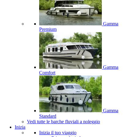
Gamma
Premium
Gamma
Comfort
Gamma
Standard
Vedi tutte le barche fluviali a noleggio
Inizia
Inizia il tuo viaggio