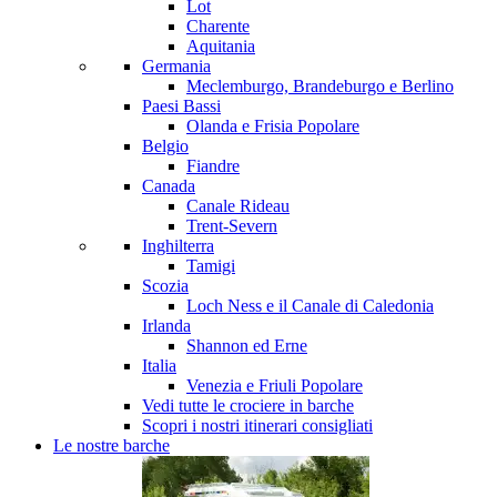
Lot
Charente
Aquitania
Germania
Meclemburgo, Brandeburgo e Berlino
Paesi Bassi
Olanda e Frisia
Popolare
Belgio
Fiandre
Canada
Canale Rideau
Trent-Severn
Inghilterra
Tamigi
Scozia
Loch Ness e il Canale di Caledonia
Irlanda
Shannon ed Erne
Italia
Venezia e Friuli
Popolare
Vedi tutte le crociere in barche
Scopri i nostri itinerari consigliati
Le nostre barche