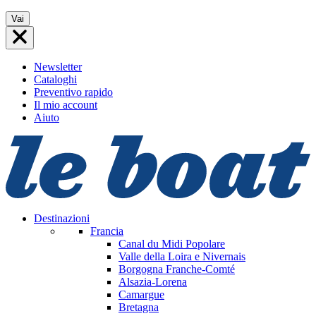
Vai
Vai
al
contenuto
Newsletter
Cataloghi
Preventivo rapido
Il mio account
Aiuto
Destinazioni
Francia
Canal du Midi
Popolare
Valle della Loira e Nivernais
Borgogna Franche-Comté
Alsazia-Lorena
Camargue
Bretagna