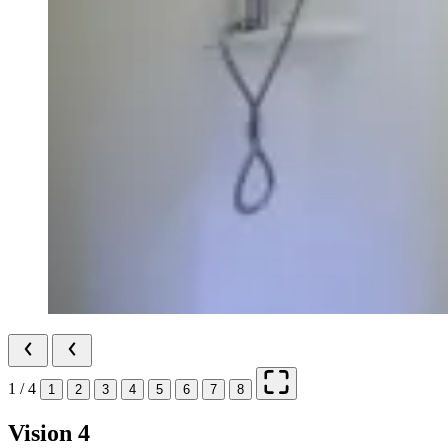
1 / 4
1
2
3
4
5
6
7
8
Vision 4