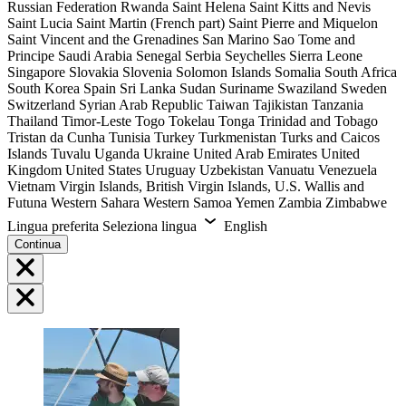
Russian Federation
Rwanda
Saint Helena
Saint Kitts and Nevis
Saint Lucia
Saint Martin (French part)
Saint Pierre and Miquelon
Saint Vincent and the Grenadines
San Marino
Sao Tome and
Principe
Saudi Arabia
Senegal
Serbia
Seychelles
Sierra Leone
Singapore
Slovakia
Slovenia
Solomon Islands
Somalia
South Africa
South Korea
Spain
Sri Lanka
Sudan
Suriname
Swaziland
Sweden
Switzerland
Syrian Arab Republic
Taiwan
Tajikistan
Tanzania
Thailand
Timor-Leste
Togo
Tokelau
Tonga
Trinidad and Tobago
Tristan da Cunha
Tunisia
Turkey
Turkmenistan
Turks and Caicos
Islands
Tuvalu
Uganda
Ukraine
United Arab Emirates
United
Kingdom
United States
Uruguay
Uzbekistan
Vanuatu
Venezuela
Vietnam
Virgin Islands, British
Virgin Islands, U.S.
Wallis and
Futuna
Western Sahara
Western Samoa
Yemen
Zambia
Zimbabwe
Lingua preferita
Seleziona lingua
English
Continua