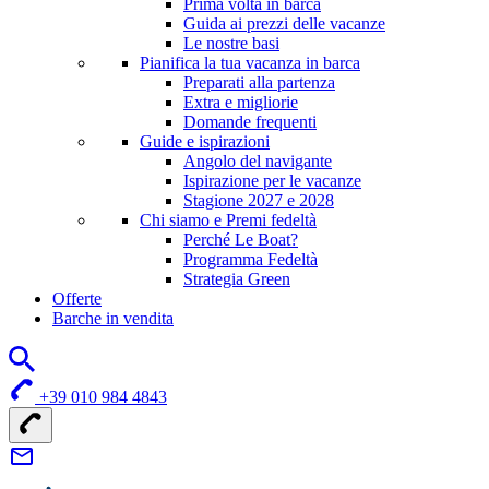
Prima volta in barca
Guida ai prezzi delle vacanze
Le nostre basi
Pianifica la tua vacanza in barca
Preparati alla partenza
Extra e migliorie
Domande frequenti
Guide e ispirazioni
Angolo del navigante
Ispirazione per le vacanze
Stagione 2027 e 2028
Chi siamo e Premi fedeltà
Perché Le Boat?
Programma Fedeltà
Strategia Green
Offerte
Barche in vendita
+39 010 984 4843