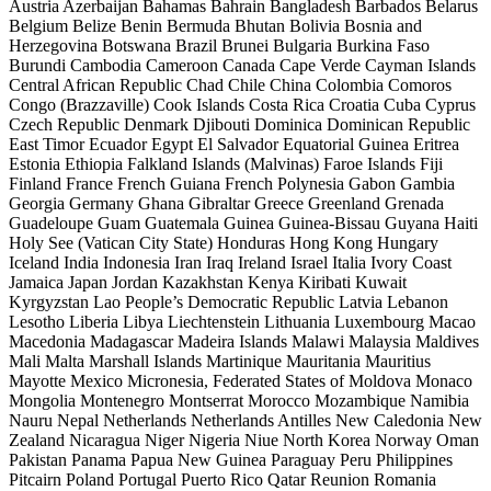
Austria
Azerbaijan
Bahamas
Bahrain
Bangladesh
Barbados
Belarus
Belgium
Belize
Benin
Bermuda
Bhutan
Bolivia
Bosnia and
Herzegovina
Botswana
Brazil
Brunei
Bulgaria
Burkina Faso
Burundi
Cambodia
Cameroon
Canada
Cape Verde
Cayman Islands
Central African Republic
Chad
Chile
China
Colombia
Comoros
Congo (Brazzaville)
Cook Islands
Costa Rica
Croatia
Cuba
Cyprus
Czech Republic
Denmark
Djibouti
Dominica
Dominican Republic
East Timor
Ecuador
Egypt
El Salvador
Equatorial Guinea
Eritrea
Estonia
Ethiopia
Falkland Islands (Malvinas)
Faroe Islands
Fiji
Finland
France
French Guiana
French Polynesia
Gabon
Gambia
Georgia
Germany
Ghana
Gibraltar
Greece
Greenland
Grenada
Guadeloupe
Guam
Guatemala
Guinea
Guinea-Bissau
Guyana
Haiti
Holy See (Vatican City State)
Honduras
Hong Kong
Hungary
Iceland
India
Indonesia
Iran
Iraq
Ireland
Israel
Italia
Ivory Coast
Jamaica
Japan
Jordan
Kazakhstan
Kenya
Kiribati
Kuwait
Kyrgyzstan
Lao People’s Democratic Republic
Latvia
Lebanon
Lesotho
Liberia
Libya
Liechtenstein
Lithuania
Luxembourg
Macao
Macedonia
Madagascar
Madeira Islands
Malawi
Malaysia
Maldives
Mali
Malta
Marshall Islands
Martinique
Mauritania
Mauritius
Mayotte
Mexico
Micronesia, Federated States of
Moldova
Monaco
Mongolia
Montenegro
Montserrat
Morocco
Mozambique
Namibia
Nauru
Nepal
Netherlands
Netherlands Antilles
New Caledonia
New
Zealand
Nicaragua
Niger
Nigeria
Niue
North Korea
Norway
Oman
Pakistan
Panama
Papua New Guinea
Paraguay
Peru
Philippines
Pitcairn
Poland
Portugal
Puerto Rico
Qatar
Reunion
Romania