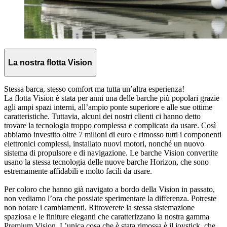
La nostra flotta Vision
Stessa barca, stesso comfort ma tutta un’altra esperienza!
La flotta Vision è stata per anni una delle barche più popolari grazie
agli ampi spazi interni, all’ampio ponte superiore e alle sue ottime
caratteristiche. Tuttavia, alcuni dei nostri clienti ci hanno detto
trovare la tecnologia troppo complessa e complicata da usare. Così
abbiamo investito oltre 7 milioni di euro e rimosso tutti i componenti
elettronici complessi, installato nuovi motori, nonché un nuovo
sistema di propulsore e di navigazione. Le barche Vision convertite
usano la stessa tecnologia delle nuove barche Horizon, che sono
estremamente affidabili e molto facili da usare.
Per coloro che hanno già navigato a bordo della Vision in passato,
non vediamo l’ora che possiate sperimentare la differenza. Potreste
non notare i cambiamenti. Ritroverete la stessa sistemazione
spaziosa e le finiture eleganti che caratterizzano la nostra gamma
Premium Vision. L’unica cosa che è stata rimossa è il joystick, che