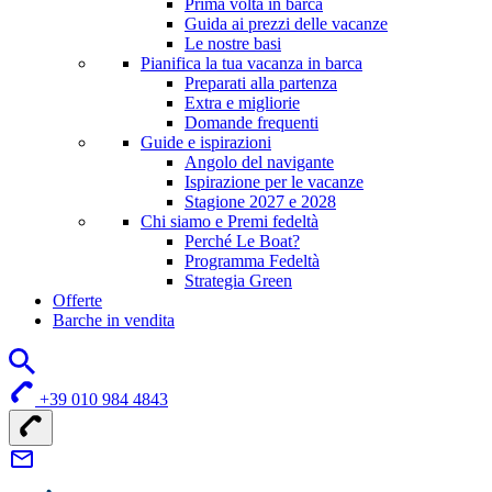
Prima volta in barca
Guida ai prezzi delle vacanze
Le nostre basi
Pianifica la tua vacanza in barca
Preparati alla partenza
Extra e migliorie
Domande frequenti
Guide e ispirazioni
Angolo del navigante
Ispirazione per le vacanze
Stagione 2027 e 2028
Chi siamo e Premi fedeltà
Perché Le Boat?
Programma Fedeltà
Strategia Green
Offerte
Barche in vendita
+39 010 984 4843