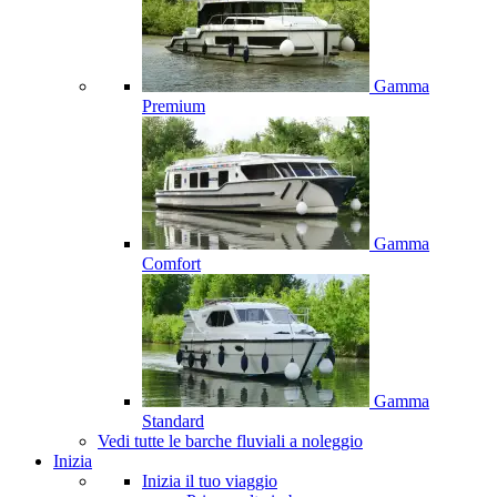
Gamma
Premium
Gamma
Comfort
Gamma
Standard
Vedi tutte le barche fluviali a noleggio
Inizia
Inizia il tuo viaggio