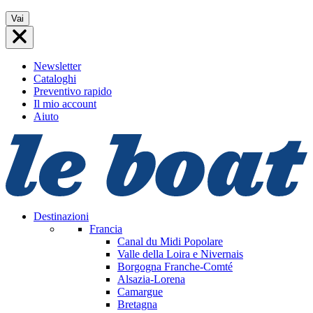
Vai
Vai
al
contenuto
Newsletter
Cataloghi
Preventivo rapido
Il mio account
Aiuto
Destinazioni
Francia
Canal du Midi
Popolare
Valle della Loira e Nivernais
Borgogna Franche-Comté
Alsazia-Lorena
Camargue
Bretagna