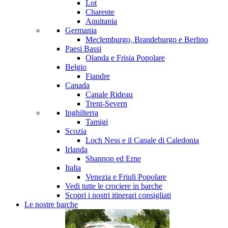
Lot
Charente
Aquitania
Germania
Meclemburgo, Brandeburgo e Berlino
Paesi Bassi
Olanda e Frisia
Popolare
Belgio
Fiandre
Canada
Canale Rideau
Trent-Severn
Inghilterra
Tamigi
Scozia
Loch Ness e il Canale di Caledonia
Irlanda
Shannon ed Erne
Italia
Venezia e Friuli
Popolare
Vedi tutte le crociere in barche
Scopri i nostri itinerari consigliati
Le nostre barche