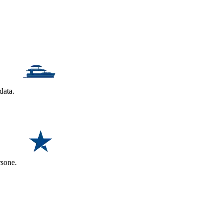
ndata.
ersone.