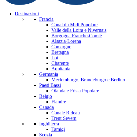
Destinazioni
Francia
Canal du Midi
Popolare
Valle della Loira e Nivernais
Borgogna Franche-Comté
Alsazia-Lorena
Camargue
Bretagna
Lot
Charente
Aquitania
Germania
Meclemburgo, Brandeburgo e Berlino
Paesi Bassi
Olanda e Frisia
Popolare
Belgio
Fiandre
Canada
Canale Rideau
Trent-Severn
Inghilterra
Tamigi
Scozia