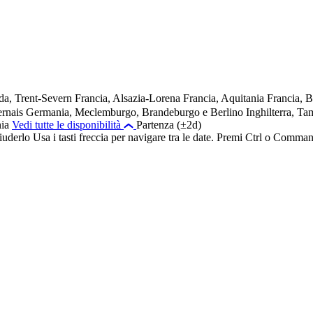
da, Trent-Severn
Francia, Alsazia-Lorena
Francia, Aquitania
Francia, 
ernais
Germania, Meclemburgo, Brandeburgo e Berlino
Inghilterra, Ta
nia
Vedi tutte le disponibilità
Partenza (±2d)
chiuderlo Usa i tasti freccia per navigare tra le date. Premi Ctrl o Comm