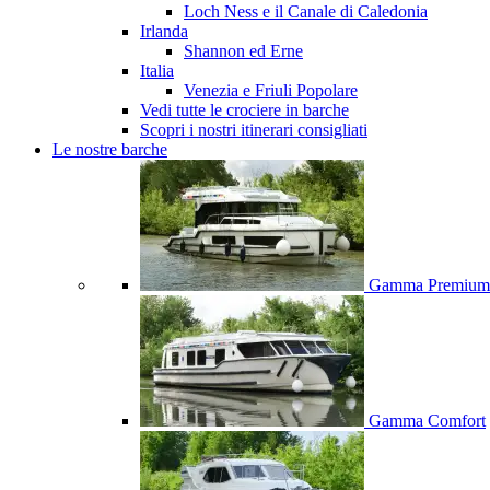
Loch Ness e il Canale di Caledonia
Irlanda
Shannon ed Erne
Italia
Venezia e Friuli
Popolare
Vedi tutte le crociere in barche
Scopri i nostri itinerari consigliati
Le nostre barche
Gamma Premium
Gamma Comfort