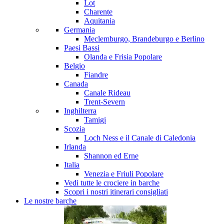
Lot
Charente
Aquitania
Germania
Meclemburgo, Brandeburgo e Berlino
Paesi Bassi
Olanda e Frisia
Popolare
Belgio
Fiandre
Canada
Canale Rideau
Trent-Severn
Inghilterra
Tamigi
Scozia
Loch Ness e il Canale di Caledonia
Irlanda
Shannon ed Erne
Italia
Venezia e Friuli
Popolare
Vedi tutte le crociere in barche
Scopri i nostri itinerari consigliati
Le nostre barche