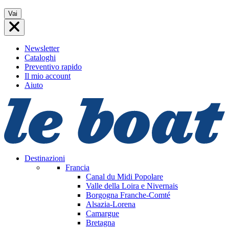
Vai
Vai
al
contenuto
Newsletter
Cataloghi
Preventivo rapido
Il mio account
Aiuto
Destinazioni
Francia
Canal du Midi
Popolare
Valle della Loira e Nivernais
Borgogna Franche-Comté
Alsazia-Lorena
Camargue
Bretagna