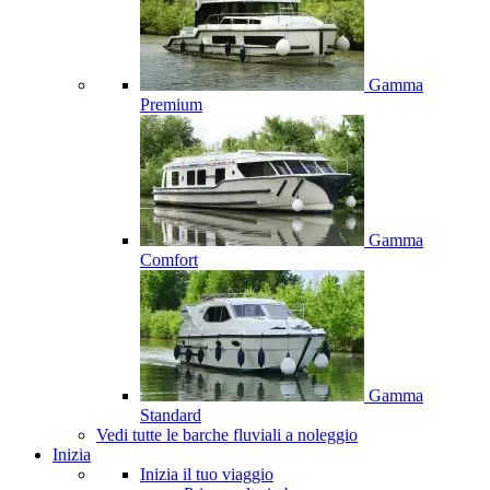
Gamma
Premium
Gamma
Comfort
Gamma
Standard
Vedi tutte le barche fluviali a noleggio
Inizia
Inizia il tuo viaggio