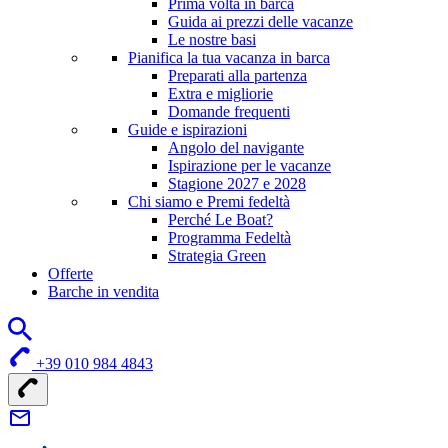
Prima volta in barca
Guida ai prezzi delle vacanze
Le nostre basi
Pianifica la tua vacanza in barca
Preparati alla partenza
Extra e migliorie
Domande frequenti
Guide e ispirazioni
Angolo del navigante
Ispirazione per le vacanze
Stagione 2027 e 2028
Chi siamo e Premi fedeltà
Perché Le Boat?
Programma Fedeltà
Strategia Green
Offerte
Barche in vendita
+39 010 984 4843