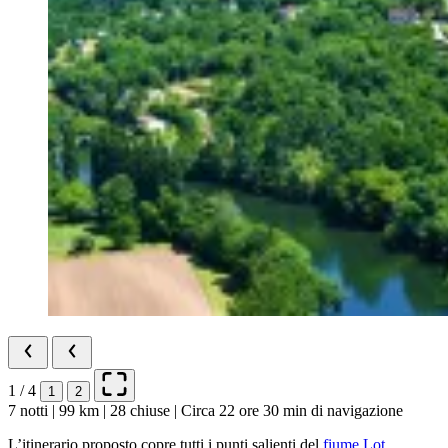
1 / 4
1
2
7 notti | 99 km | 28 chiuse | Circa 22 ore 30 min di navigazione
L’itinerario proposto copre tutti i punti salienti del
fiume Lot
.