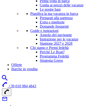
Prima volta in barca
Guida ai prezzi delle vacanze
Le nostre basi
Pianifica la tua vacanza in barca
Preparati alla partenza
Extra e migliorie
Domande frequenti
Guide e ispirazioni
Angolo del navigante
Ispirazione per le vacanze
Stagione 2027 e 2028
Chi siamo e Premi fedeltà
Perché Le Boat?
Programma Fedeltà
Strategia Green
Offerte
Barche in vendita
+39 010 984 4843