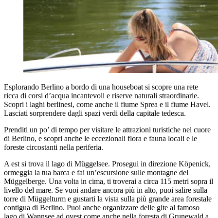
Esplorando Berlino a bordo di una houseboat si scopre una rete
ricca di corsi d’acqua incantevoli e riserve naturali straordinarie.
Scopri i laghi berlinesi, come anche il fiume Sprea e il fiume Havel.
Lasciati sorprendere dagli spazi verdi della capitale tedesca.
Prenditi un po’ di tempo per visitare le attrazioni turistiche nel cuore
di Berlino, e scopri anche le eccezionali flora e fauna locali e le
foreste circostanti nella periferia.
A est si trova il lago di Müggelsee. Prosegui in direzione Köpenick,
ormeggia la tua barca e fai un’escursione sulle montagne del
Müggelberge. Una volta in cima, ti troverai a circa 115 metri sopra il
livello del mare. Se vuoi andare ancora più in alto, puoi salire sulla
torre di Müggelturm e gustarti la vista sulla più grande area forestale
contigua di Berlino. Puoi anche organizzare delle gite al famoso
lago di Wannsee ad ovest come anche nella foresta di Grunewald a