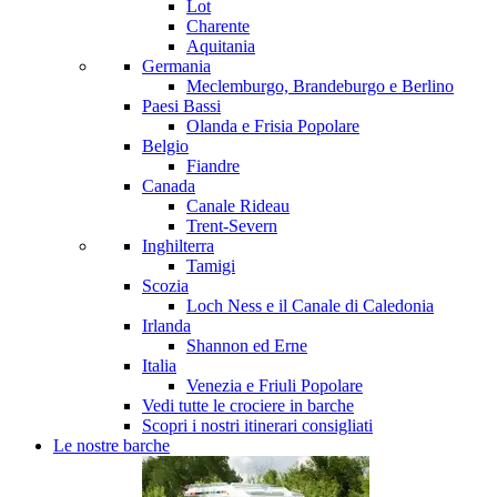
Lot
Charente
Aquitania
Germania
Meclemburgo, Brandeburgo e Berlino
Paesi Bassi
Olanda e Frisia
Popolare
Belgio
Fiandre
Canada
Canale Rideau
Trent-Severn
Inghilterra
Tamigi
Scozia
Loch Ness e il Canale di Caledonia
Irlanda
Shannon ed Erne
Italia
Venezia e Friuli
Popolare
Vedi tutte le crociere in barche
Scopri i nostri itinerari consigliati
Le nostre barche