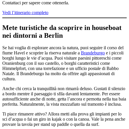
Contattaci per sapere come ottenerla.
Vedi l’itinerario completo
Mete turistiche da scoprire in houseboat
nei dintorni a Berlin
Se hai voglia di esplorare ancora la natura, puoi seguire il corso del
fiume Havel e scoprire la riserva naturale a
Brandeburgo
e i piccoli
borghi lungo le vie d’acqua. Puoi visitare paesini pittoreschi come
Oranienburg con il suo castello, o borghi caratteristici come
Himmelpfort, con una torrefazione e un ufficio postale di Babbo
Natale. Il Brandeburgo ha molto da offrire agli appassionati di
cultura.
Anche chi cerca la tranquillità non rimarrà deluso. Gustati il silenzio
a bordo mentre il paesaggio ti sfila davanti lentamente. Per essere
autosufficiente anche di notte, getta l’ancora e pernotta nella tua baia
preferita. Naturalmente, la vista mozzafiato sul tramonto è inclusa.
Ti piace rimanere attivo? Allora metti alla prova gli impianti per lo
sci d’acqua o fai un giro in kajak o con la canoa. Vale la pena anche
provare la tavola per stand up paddle o quella da surf.