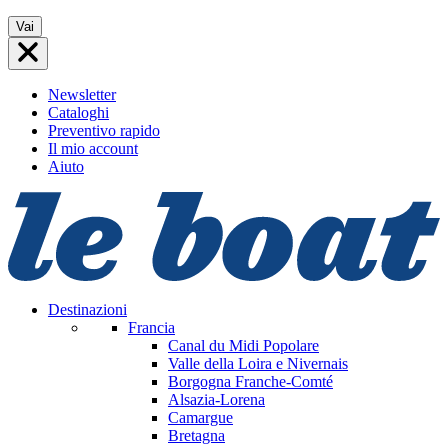
Vai
Vai
al
contenuto
Newsletter
Cataloghi
Preventivo rapido
Il mio account
Aiuto
Destinazioni
Francia
Canal du Midi
Popolare
Valle della Loira e Nivernais
Borgogna Franche-Comté
Alsazia-Lorena
Camargue
Bretagna