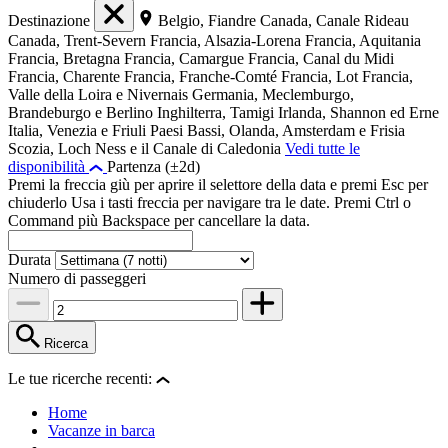
Destinazione
Belgio, Fiandre
Canada, Canale Rideau
Canada, Trent-Severn
Francia, Alsazia-Lorena
Francia, Aquitania
Francia, Bretagna
Francia, Camargue
Francia, Canal du Midi
Francia, Charente
Francia, Franche-Comté
Francia, Lot
Francia,
Valle della Loira e Nivernais
Germania, Meclemburgo,
Brandeburgo e Berlino
Inghilterra, Tamigi
Irlanda, Shannon ed Erne
Italia, Venezia e Friuli
Paesi Bassi, Olanda, Amsterdam e Frisia
Scozia, Loch Ness e il Canale di Caledonia
Vedi tutte le
disponibilità
Partenza (±2d)
Premi la freccia giù per aprire il selettore della data e premi Esc per
chiuderlo Usa i tasti freccia per navigare tra le date. Premi Ctrl o
Command più Backspace per cancellare la data.
Durata
Numero di passeggeri
Ricerca
Le tue ricerche recenti:
Home
Vacanze in barca