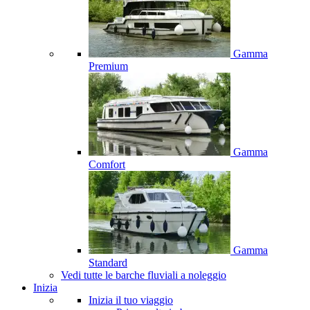
Gamma
Premium
Gamma
Comfort
Gamma
Standard
Vedi tutte le barche fluviali a noleggio
Inizia
Inizia il tuo viaggio