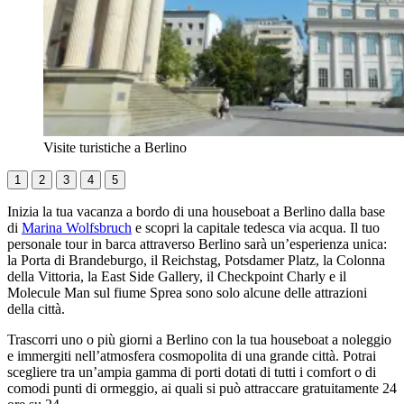
Visite turistiche a Berlino
1
2
3
4
5
Inizia la tua vacanza a bordo di una houseboat a Berlino dalla base
di
Marina Wolfsbruch
e scopri la capitale tedesca via acqua. Il tuo
personale tour in barca attraverso Berlino sarà un’esperienza unica:
la Porta di Brandeburgo, il Reichstag, Potsdamer Platz, la Colonna
della Vittoria, la East Side Gallery, il Checkpoint Charly e il
Molecule Man sul fiume Sprea sono solo alcune delle attrazioni
della città.
Trascorri uno o più giorni a Berlino con la tua houseboat a noleggio
e immergiti nell’atmosfera cosmopolita di una grande città. Potrai
scegliere tra un’ampia gamma di porti dotati di tutti i comfort o di
comodi punti di ormeggio, ai quali si può attraccare gratuitamente 24