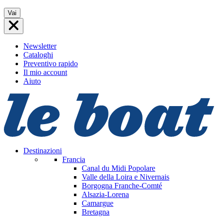
Vai
Vai
al
contenuto
Newsletter
Cataloghi
Preventivo rapido
Il mio account
Aiuto
Destinazioni
Francia
Canal du Midi
Popolare
Valle della Loira e Nivernais
Borgogna Franche-Comté
Alsazia-Lorena
Camargue
Bretagna