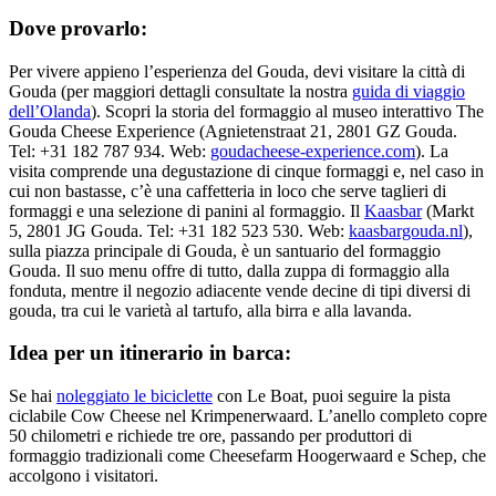
Dove provarlo:
Per vivere appieno l’esperienza del Gouda, devi visitare la città di
Gouda (per maggiori dettagli consultate la nostra
guida di viaggio
dell’Olanda
). Scopri la storia del formaggio al museo interattivo The
Gouda Cheese Experience (Agnietenstraat 21, 2801 GZ Gouda.
Tel: +31 182 787 934. Web:
goudacheese-experience.com
). La
visita comprende una degustazione di cinque formaggi e, nel caso in
cui non bastasse, c’è una caffetteria in loco che serve taglieri di
formaggi e una selezione di panini al formaggio. Il
Kaasbar
(Markt
5, 2801 JG Gouda. Tel: +31 182 523 530. Web:
kaasbargouda.nl
),
sulla piazza principale di Gouda, è un santuario del formaggio
Gouda. Il suo menu offre di tutto, dalla zuppa di formaggio alla
fonduta, mentre il negozio adiacente vende decine di tipi diversi di
gouda, tra cui le varietà al tartufo, alla birra e alla lavanda.
Idea per un itinerario in barca:
Se hai
noleggiato le biciclette
con Le Boat, puoi seguire la pista
ciclabile Cow Cheese nel Krimpenerwaard. L’anello completo copre
50 chilometri e richiede tre ore, passando per produttori di
formaggio tradizionali come Cheesefarm Hoogerwaard e Schep, che
accolgono i visitatori.