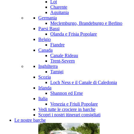
Lot
Charente
Aquitania
Germania
Meclemburgo, Brandeburgo e Berlino
Paesi Bassi
Olanda e Frisia
Popolare
Belgio
Fiandre
Canada
Canale Rideau
Trent-Severn
Inghilterra
Tamigi
Scozia
Loch Ness e il Canale di Caledonia
Irlanda
Shannon ed Erne
Italia
Venezia e Friuli
Popolare
Vedi tutte le crociere in barche
Scopri i nostri itinerari consigliati
Le nostre barche