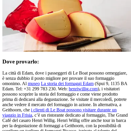
Dove provarlo:
La città di Edam, dove i passeggeri di Le Boat possono ormeggiare,
è senza dubbio il posto migliore per provare il suo formaggio
omonimo. Al
museo
La storia dei formaggi Edam
(Spui 9, 1135 BA
Edam. Tel: +31 299 783 230. Web:
henriwillig.com
), i visitatori
possono scoprire la storia del formaggio e come viene prodotto
prima di dedicarsi alla degustazione. Se visitate il mercoledì, potrete
anche vedere il mercato del formaggio in azione. In alternativa, a
Geithoorn, che
i clienti di Le Boat possono visitare durante un
viaggio in Frisia
, c’è un ristorante dedicato al formaggio, The Grand
Café del casaro Henri Willig. Henri Willig offre anche tour in barca
per la degustazione di formaggi a Geithoorn, con la possibilità di
scegliere un tagliere di formaggi Picasso, ispirato al talento del