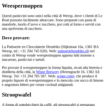
Weespermoppen
Questi pasticcini sono unici nella città di Weesp, dove i clienti di Le
Boat possono facilmente attraccare. Sono preparati con pasta di
mandorle, tuorlo d’uovo e zucchero, poi cotti al forno e serviti con
una spolverata di zucchero.
Dove provare:
La Patisserie en Chocolaterie Hendriks (Slijkstraat 16a, 1381 BA
Weesp, tel.: +31 294 745 020). Web:
patisseriehendriks.nl
) nel
centro di Weesp vende weespermoppen appena fatti insieme a
macarons, pasticcini e tartufi.
Per provare il weespermoppen in forma liquida, recati alla birreria e
distilleria della città, la
Wispe Brewery
(Herengracht 16, 1382 AE
Weesp. Tel: +31 294 785 587. Web:
wispe.com
), che produce il
proprio liquore di weespermoppen e lo mescola con succo di limone
e angostura bitters per creare cocktail artigianali.
Stroopwafel
A forma di sottobicchieri da caffè, gli stroopwafel si preparano