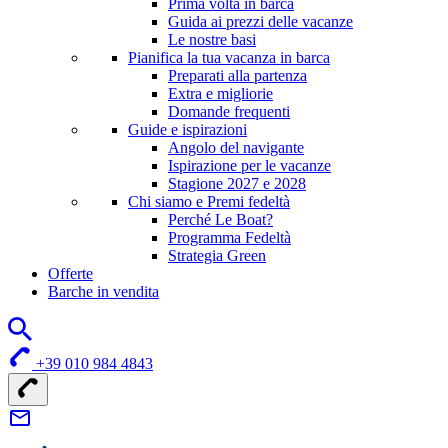
Prima volta in barca
Guida ai prezzi delle vacanze
Le nostre basi
Pianifica la tua vacanza in barca
Preparati alla partenza
Extra e migliorie
Domande frequenti
Guide e ispirazioni
Angolo del navigante
Ispirazione per le vacanze
Stagione 2027 e 2028
Chi siamo e Premi fedeltà
Perché Le Boat?
Programma Fedeltà
Strategia Green
Offerte
Barche in vendita
+39 010 984 4843