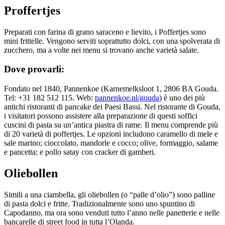
Proffertjes
Preparati con farina di grano saraceno e lievito, i Poffertjes sono
mini frittelle. Vengono serviti soprattutto dolci, con una spolverata di
zucchero, ma a volte nei menu si trovano anche varietà salate.
Dove provarli:
Fondato nel 1840, Pannenkoe (Karnemelksloot 1, 2806 BA Gouda.
Tel: +31 182 512 115. Web:
pannenkoe.nl/gouda
) è uno dei più
antichi ristoranti di pancake dei Paesi Bassi. Nel ristorante di Gouda,
i visitatori possono assistere alla preparazione di questi soffici
cuscini di pasta su un’antica piastra di rame. Il menu comprende più
di 20 varietà di poffertjes. Le opzioni includono caramello di mele e
sale marino; cioccolato, mandorle e cocco; olive, formaggio, salame
e pancetta; e pollo satay con cracker di gamberi.
Oliebollen
Simili a una ciambella, gli oliebollen (o “palle d’olio”) sono palline
di pasta dolci e fritte. Tradizionalmente sono uno spuntino di
Capodanno, ma ora sono venduti tutto l’anno nelle panetterie e nelle
bancarelle di street food in tutta l’Olanda.