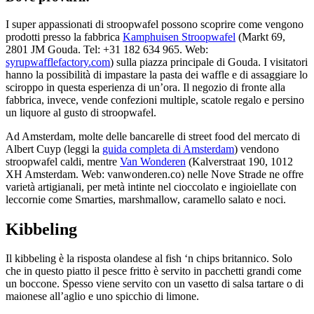
I super appassionati di stroopwafel possono scoprire come vengono
prodotti presso la fabbrica
Kamphuisen Stroopwafel
(Markt 69,
2801 JM Gouda. Tel: +31 182 634 965. Web:
syrupwafflefactory.com
) sulla piazza principale di Gouda. I visitatori
hanno la possibilità di impastare la pasta dei waffle e di assaggiare lo
sciroppo in questa esperienza di un’ora. Il negozio di fronte alla
fabbrica, invece, vende confezioni multiple, scatole regalo e persino
un liquore al gusto di stroopwafel.
Ad Amsterdam, molte delle bancarelle di street food del mercato di
Albert Cuyp (leggi la
guida completa di Amsterdam
) vendono
stroopwafel caldi, mentre
Van Wonderen
(Kalverstraat 190, 1012
XH Amsterdam. Web: vanwonderen.co) nelle Nove Strade ne offre
varietà artigianali, per metà intinte nel cioccolato e ingioiellate con
leccornie come Smarties, marshmallow, caramello salato e noci.
Kibbeling
Il kibbeling è la risposta olandese al fish ‘n chips britannico. Solo
che in questo piatto il pesce fritto è servito in pacchetti grandi come
un boccone. Spesso viene servito con un vasetto di salsa tartare o di
maionese all’aglio e uno spicchio di limone.