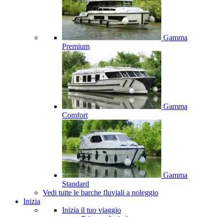
Gamma
Premium
Gamma
Comfort
Gamma
Standard
Vedi tutte le barche fluviali a noleggio
Inizia
Inizia il tuo viaggio