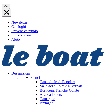
Vai
Vai
al
contenuto
Newsletter
Cataloghi
Preventivo rapido
Il mio account
Aiuto
Destinazioni
Francia
Canal du Midi
Popolare
Valle della Loira e Nivernais
Borgogna Franche-Comté
Alsazia-Lorena
Camargue
Bretagna