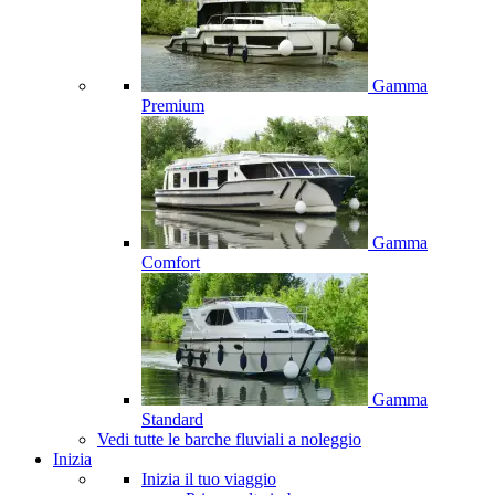
Gamma
Premium
Gamma
Comfort
Gamma
Standard
Vedi tutte le barche fluviali a noleggio
Inizia
Inizia il tuo viaggio