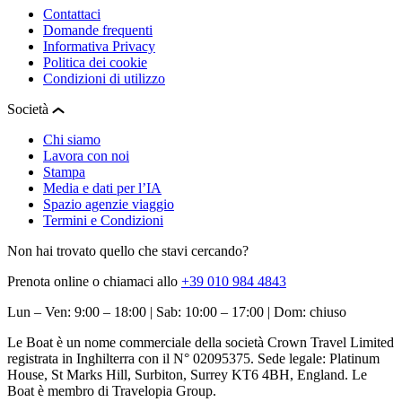
Contattaci
Domande frequenti
Informativa Privacy
Politica dei cookie
Condizioni di utilizzo
Società
Chi siamo
Lavora con noi
Stampa
Media e dati per l’IA
Spazio agenzie viaggio
Termini e Condizioni
Non hai trovato quello che stavi cercando?
Prenota online o chiamaci allo
+39 010 984 4843
Lun – Ven: 9:00 – 18:00 | Sab: 10:00 – 17:00 | Dom: chiuso
Le Boat è un nome commerciale della società Crown Travel Limited
registrata in Inghilterra con il N° 02095375. Sede legale: Platinum
House, St Marks Hill, Surbiton, Surrey KT6 4BH, England. Le
Boat è membro di Travelopia Group.