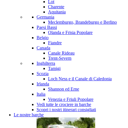
Lot
Charente
Aquitania
Germania
Meclemburgo, Brandeburgo e Berlino
Paesi Bassi
Olanda e Frisia
Popolare
Belgio
Fiandre
Canada
Canale Rideau
Trent-Severn
Inghilterra
Tamigi
Scozia
Loch Ness e il Canale di Caledonia
Irlanda
Shannon ed Erne
Italia
Venezia e Friuli
Popolare
Vedi tutte le crociere in barche
Scopri i nostri itinerari consigliati
Le nostre barche