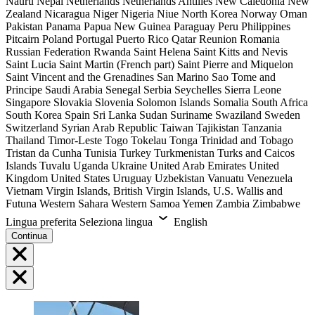
Nauru
Nepal
Netherlands
Netherlands Antilles
New Caledonia
New
Zealand
Nicaragua
Niger
Nigeria
Niue
North Korea
Norway
Oman
Pakistan
Panama
Papua New Guinea
Paraguay
Peru
Philippines
Pitcairn
Poland
Portugal
Puerto Rico
Qatar
Reunion
Romania
Russian Federation
Rwanda
Saint Helena
Saint Kitts and Nevis
Saint Lucia
Saint Martin (French part)
Saint Pierre and Miquelon
Saint Vincent and the Grenadines
San Marino
Sao Tome and
Principe
Saudi Arabia
Senegal
Serbia
Seychelles
Sierra Leone
Singapore
Slovakia
Slovenia
Solomon Islands
Somalia
South Africa
South Korea
Spain
Sri Lanka
Sudan
Suriname
Swaziland
Sweden
Switzerland
Syrian Arab Republic
Taiwan
Tajikistan
Tanzania
Thailand
Timor-Leste
Togo
Tokelau
Tonga
Trinidad and Tobago
Tristan da Cunha
Tunisia
Turkey
Turkmenistan
Turks and Caicos
Islands
Tuvalu
Uganda
Ukraine
United Arab Emirates
United
Kingdom
United States
Uruguay
Uzbekistan
Vanuatu
Venezuela
Vietnam
Virgin Islands, British
Virgin Islands, U.S.
Wallis and
Futuna
Western Sahara
Western Samoa
Yemen
Zambia
Zimbabwe
Lingua preferita
Seleziona lingua
English
Continua