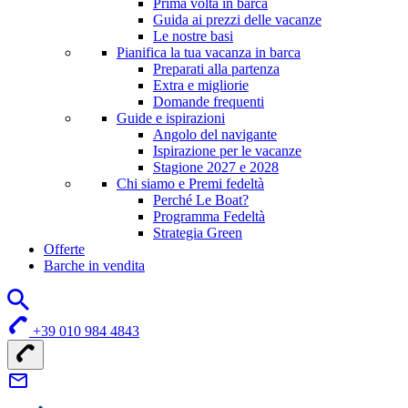
Prima volta in barca
Guida ai prezzi delle vacanze
Le nostre basi
Pianifica la tua vacanza in barca
Preparati alla partenza
Extra e migliorie
Domande frequenti
Guide e ispirazioni
Angolo del navigante
Ispirazione per le vacanze
Stagione 2027 e 2028
Chi siamo e Premi fedeltà
Perché Le Boat?
Programma Fedeltà
Strategia Green
Offerte
Barche in vendita
+39 010 984 4843