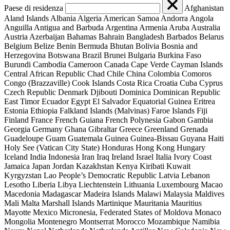
Paese di residenza
Afghanistan
Aland Islands
Albania
Algeria
American Samoa
Andorra
Angola
Anguilla
Antigua and Barbuda
Argentina
Armenia
Aruba
Australia
Austria
Azerbaijan
Bahamas
Bahrain
Bangladesh
Barbados
Belarus
Belgium
Belize
Benin
Bermuda
Bhutan
Bolivia
Bosnia and
Herzegovina
Botswana
Brazil
Brunei
Bulgaria
Burkina Faso
Burundi
Cambodia
Cameroon
Canada
Cape Verde
Cayman Islands
Central African Republic
Chad
Chile
China
Colombia
Comoros
Congo (Brazzaville)
Cook Islands
Costa Rica
Croatia
Cuba
Cyprus
Czech Republic
Denmark
Djibouti
Dominica
Dominican Republic
East Timor
Ecuador
Egypt
El Salvador
Equatorial Guinea
Eritrea
Estonia
Ethiopia
Falkland Islands (Malvinas)
Faroe Islands
Fiji
Finland
France
French Guiana
French Polynesia
Gabon
Gambia
Georgia
Germany
Ghana
Gibraltar
Greece
Greenland
Grenada
Guadeloupe
Guam
Guatemala
Guinea
Guinea-Bissau
Guyana
Haiti
Holy See (Vatican City State)
Honduras
Hong Kong
Hungary
Iceland
India
Indonesia
Iran
Iraq
Ireland
Israel
Italia
Ivory Coast
Jamaica
Japan
Jordan
Kazakhstan
Kenya
Kiribati
Kuwait
Kyrgyzstan
Lao People’s Democratic Republic
Latvia
Lebanon
Lesotho
Liberia
Libya
Liechtenstein
Lithuania
Luxembourg
Macao
Macedonia
Madagascar
Madeira Islands
Malawi
Malaysia
Maldives
Mali
Malta
Marshall Islands
Martinique
Mauritania
Mauritius
Mayotte
Mexico
Micronesia, Federated States of
Moldova
Monaco
Mongolia
Montenegro
Montserrat
Morocco
Mozambique
Namibia