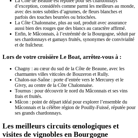
La Côte de Beaune est réputée pour ses chardonnays
d’exception, considérés comme parmi les meilleurs au monde,
avec des notes subtiles d’agrumes, de fleurs blanches et
parfois des touches beurrées ou briochées.
La Côte Chalonnaise, plus au sud, produit avec assurance
aussi bien des rouges que des blancs au caractère affirmé.
Enfin, le Mâconnais, à l’extrémité de la Bourgogne, séduit par
ses chardonnays et gamays fruités, synonymes de convivialité
et de fraîcheur.
Lors de votre croisière Le Boat, arrêtez-vous à :
Chagny : au cœur du sud de la Côte de Beaune, avec les
charmantes villes viticoles de Bouzeron et Rully.
Chalon-sur-Saône : porte d’entrée vers le Mercurey et le
Givry, au centre de la Côte Chalonnaise.
Tournus : pour découvrir le nord du Mâconnais et ses vins
frais et fruités.
Mâcon : point de départ idéal pour explorer l’ensemble du
Mâconnais et la célèbre région de Pouilly-Fuissé, réputée pour
ses grands chardonnays.
Les meilleurs circuits œnologiques et
visites de vignobles en Bourgogne