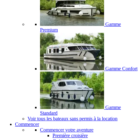
Gamme
Premium
Gamme Confort
Gamme
Standard
Voir tous les bateaux sans permis à la location
Commencer
Commencer votre aventure
Première croisière