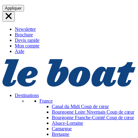
Aller
Appliquer
au
contenu
Newsletter
Brochure
Devis rapide
Mon compte
Aide
Destinations
France
Canal du Midi
Coup de cœur
Bourgogne Loire Nivernais
Coup de cœur
Bourgogne Franche-Comté
Coup de cœur
Alsace-Lorraine
Camargue
Bretagne