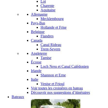
Lot
Charente
Aquitaine
Allemagne
Mecklembourg
Pays-Bas
Hollande et Frise
Belgique
Flandres
Canada
Canal Rideau
Trent-Severn
Angleterre
Tamise
Écosse
Loch Ness et Canal Calédonien
Irlande
Shannon et Erne
Italie
Venise et Frioul
Voir toutes les croisières en bateau
Découvrir nos suggestions d’itinéraires
Bateaux