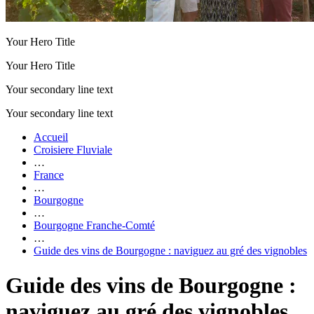
Your Hero Title
Your Hero Title
Your secondary line text
Your secondary line text
Accueil
Croisiere Fluviale
…
France
…
Bourgogne
…
Bourgogne Franche-Comté
…
Guide des vins de Bourgogne : naviguez au gré des vignobles
Guide des vins de Bourgogne :
naviguez au gré des vignobles