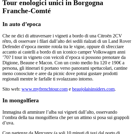
Tour enologici unici in Borgogna
Franche-Comté
In auto d’epoca
Che ne dici di attraversare i vigneti a bordo di una Citroën 2CV
rétro, di osservare i filari dall’alto dei sedili rialzati di un Land Rover
Defender d’epoca mentre rotola tra le vigne, oppure di sfrecciare
accanto ai castelli a bordo di un iconico camper Volkswagen anni
’70? I tour in vigneto con veicoli d’epoca si possono prenotare da
Digione, Beaune e Macon. Con un costo medio fra 120 e 190€ a
persona, gli itinerari ti portano verso panorami spettacolari, cantine
meno conosciute e aree da picnic dove potrai gustare prodotti
regionali mentre le farfalle ti svolazzano intorno.
Sito web:
www.myfrenchtour.com
e
beaujolaisinsiders.com
.
In mongolfiera
Immagina di ammirare l’alba sui vigneti dall’alto, osservando
l’ombra della tua mongolfiera che per un attimo si posa sui grappoli
d’uva.
Con partenze da Mercurey (a soli 10 minuti di taxi dal porto di