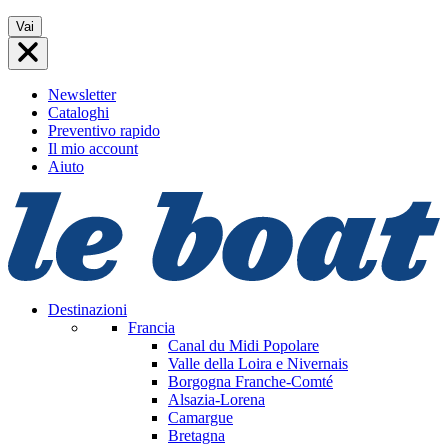
Vai
Vai
al
contenuto
Newsletter
Cataloghi
Preventivo rapido
Il mio account
Aiuto
Destinazioni
Francia
Canal du Midi
Popolare
Valle della Loira e Nivernais
Borgogna Franche-Comté
Alsazia-Lorena
Camargue
Bretagna