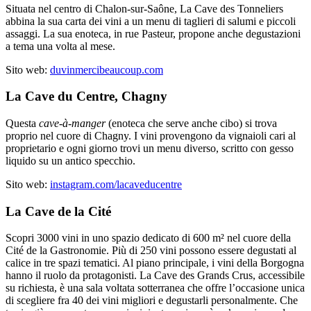
Situata nel centro di Chalon-sur-Saône, La Cave des Tonneliers
abbina la sua carta dei vini a un menu di taglieri di salumi e piccoli
assaggi. La sua enoteca, in rue Pasteur, propone anche degustazioni
a tema una volta al mese.
Sito web:
duvinmercibeaucoup.com
La Cave du Centre, Chagny
Questa
cave-à-manger
(enoteca che serve anche cibo) si trova
proprio nel cuore di Chagny. I vini provengono da vignaioli cari al
proprietario e ogni giorno trovi un menu diverso, scritto con gesso
liquido su un antico specchio.
Sito web:
instagram.com/lacaveducentre
La Cave de la Cité
Scopri 3000 vini in uno spazio dedicato di 600 m² nel cuore della
Cité de la Gastronomie. Più di 250 vini possono essere degustati al
calice in tre spazi tematici. Al piano principale, i vini della Borgogna
hanno il ruolo da protagonisti. La Cave des Grands Crus, accessibile
su richiesta, è una sala voltata sotterranea che offre l’occasione unica
di scegliere fra 40 dei vini migliori e degustarli personalmente. Che