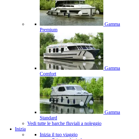
Gamma
Premium
Gamma
Comfort
Gamma
Standard
Vedi tutte le barche fluviali a noleggio
Inizia
Inizia il tuo viaggio