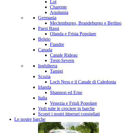
Lot
Charente
Aquitania
Germania
Meclemburgo, Brandeburgo e Berlino
Paesi Bassi
Olanda e Frisia
Popolare
Belgio
Fiandre
Canada
Canale Rideau
Trent-Severn
Inghilterra
Tamigi
Scozia
Loch Ness e il Canale di Caledonia
Irlanda
Shannon ed Erne
Italia
Venezia e Friuli
Popolare
Vedi tutte le crociere in barche
Scopri i nostri itinerari consigliati
Le nostre barche