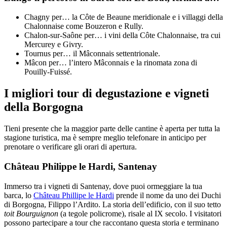
Chagny per… la Côte de Beaune meridionale e i villaggi della
Chalonnaise come Bouzeron e Rully.
Chalon-sur-Saône per… i vini della Côte Chalonnaise, tra cui
Mercurey e Givry.
Tournus per… il Mâconnais settentrionale.
Mâcon per… l’intero Mâconnais e la rinomata zona di
Pouilly-Fuissé.
I migliori tour di degustazione e vigneti
della Borgogna
Tieni presente che la maggior parte delle cantine è aperta per tutta la
stagione turistica, ma è sempre meglio telefonare in anticipo per
prenotare o verificare gli orari di apertura.
Château Philippe le Hardi, Santenay
Immerso tra i vigneti di Santenay, dove puoi ormeggiare la tua
barca, lo
Château Phillipe le Hardi
prende il nome da uno dei Duchi
di Borgogna, Filippo l’Ardito. La storia dell’edificio, con il suo tetto
toit Bourguignon
(a tegole policrome), risale al IX secolo. I visitatori
possono partecipare a tour che raccontano questa storia e terminano