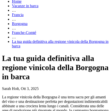
Home
Vacanze in barca
…
Francia
…
Borgogna
…
Franche-Comté
…
La tua guida definitiva alla regione vinicola della Borgogna in
barca
La tua guida definitiva alla
regione vinicola della Borgogna
in barca
Sarah Holt, Ott 3, 2025
La regione vinicola della Borgogna è una terra sacra per gli amanti
del vino e una destinazione perfetta per degustazioni indimenticabili
abbinate a una crociera lenta lungo i canali. Considerata una delle
aree di produzione più rinomate al mondo, la campagna borgognona