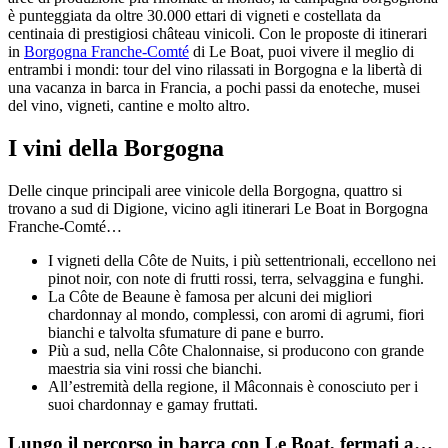
è punteggiata da oltre 30.000 ettari di vigneti e costellata da
centinaia di prestigiosi château vinicoli. Con le proposte di itinerari
in
Borgogna Franche-Comté
di Le Boat, puoi vivere il meglio di
entrambi i mondi: tour del vino rilassati in Borgogna e la libertà di
una vacanza in barca in Francia, a pochi passi da enoteche, musei
del vino, vigneti, cantine e molto altro.
I vini della Borgogna
Delle cinque principali aree vinicole della Borgogna, quattro si
trovano a sud di Digione, vicino agli itinerari Le Boat in Borgogna
Franche-Comté…
I vigneti della Côte de Nuits, i più settentrionali, eccellono nei
pinot noir, con note di frutti rossi, terra, selvaggina e funghi.
La Côte de Beaune è famosa per alcuni dei migliori
chardonnay al mondo, complessi, con aromi di agrumi, fiori
bianchi e talvolta sfumature di pane e burro.
Più a sud, nella Côte Chalonnaise, si producono con grande
maestria sia vini rossi che bianchi.
All’estremità della regione, il Mâconnais è conosciuto per i
suoi chardonnay e gamay fruttati.
Lungo il percorso in barca con Le Boat, fermati a…