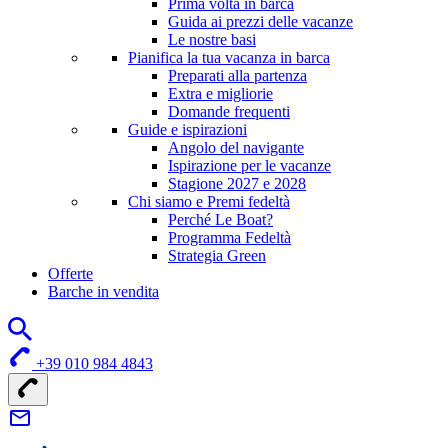
Prima volta in barca
Guida ai prezzi delle vacanze
Le nostre basi
Pianifica la tua vacanza in barca
Preparati alla partenza
Extra e migliorie
Domande frequenti
Guide e ispirazioni
Angolo del navigante
Ispirazione per le vacanze
Stagione 2027 e 2028
Chi siamo e Premi fedeltà
Perché Le Boat?
Programma Fedeltà
Strategia Green
Offerte
Barche in vendita
+39 010 984 4843